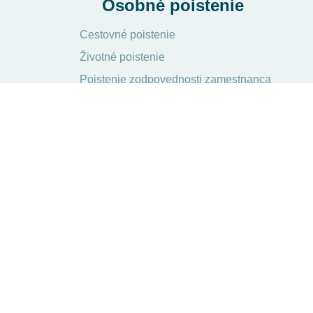
Osobné poistenie
Cestovné poistenie
Životné poistenie
Poistenie zodpovednosti zamestnanca
Zdravotné poistenie
Zdravotné poistenie cudzincov
Poistenie nájmu
Sporenie a investície
Kalkulačka sporenia
Dôchodková kalkulačka