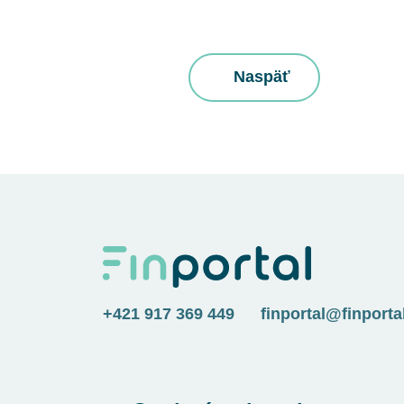
Naspäť
+421 917 369 449
finportal@finporta