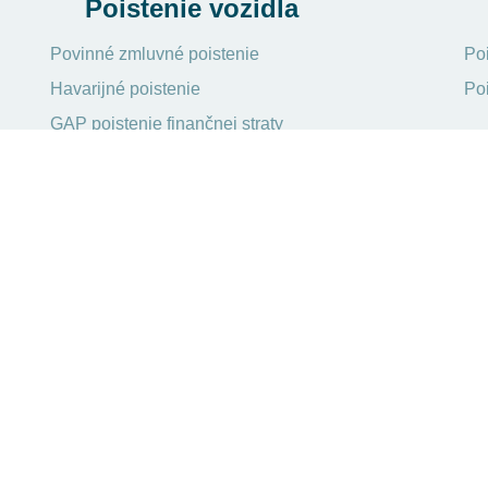
Poistenie vozidla
Povinné zmluvné poistenie
Po
Havarijné poistenie
Po
GAP poistenie finančnej straty
Poistenie sedadiel
Úvery
Porovnanie hypoték
Úverová kalkulačka
Refinančná kalkulačka