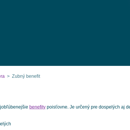
ra
Zubný benefit
ajobľúbenejšie
benefity
poisťovne. Je určený pre dospelých aj de
pelých