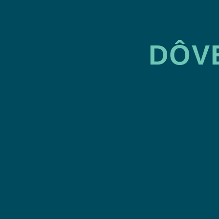
DÔV
Zákaznícka zóna