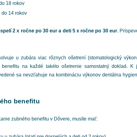
 do 18 rokov
i do 14 rokov
spelí 2 x ročne po 30 eur a deti 5 x ročne po 30 eur
. Príspe
lvuje u zubára viac rôznych ošetrení (stomatologický výkon
 benefitu na každé takéto ošetrenie samostatný doklad. K
Uvedené sa nevzťahuje na kombináciu výkonov dentálna hygien
ého benefitu
skanie zubného benefitu v Dôvere, musíte mať:
 u zubára (platí pre dospelých a deti od 2 rokov)