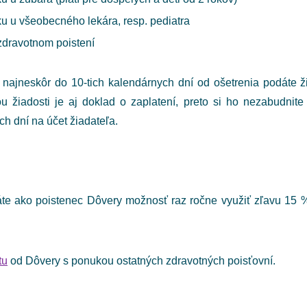
u u všeobecného lekára, resp. pediatra
zdravotnom poistení
e najneskôr do 10-tich kalendárnych dní od ošetrenia podáte ž
ou žiadosti je aj doklad o zaplatení, preto si ho nezabudnit
h dní na účet žiadateľa.
máte ako poistenec Dôvery možnosť raz ročne využiť zľavu 15
tu
od Dôvery s ponukou ostatných zdravotných poisťovní.