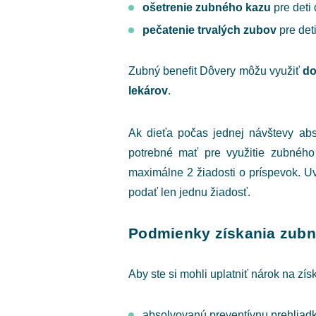
ošetrenie zubného kazu
pre deti
pečatenie trvalých zubov
pre det
Zubný benefit Dôvery môžu využiť
do
lekárov
.
Ak dieťa počas jednej návštevy abso
potrebné mať pre využitie zubného
maximálne 2 žiadosti o príspevok. 
podať len jednu žiadosť.
Podmienky získania zubn
Aby ste si mohli uplatniť nárok na zí
absolvovanú preventívnu prehliadku