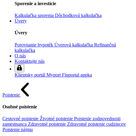
Sporenie a investície
Kalkulačka sporenia
Dôchodková kalkulačka
Úvery
Úvery
Porovnanie hypoték
Úverová kalkulačka
Refinančná
kalkulačka
O nás
Kontaktujte nás
Klientsky portál
Myport
Finportal appka
Poistenie
Osobné poistenie
Cestovné poistenie
Životné poistenie
Poistenie zodpovednosti
zamestnanca
Zdravotné poistenie
Zdravotné poistenie cudzincov
Poistenie nájmu