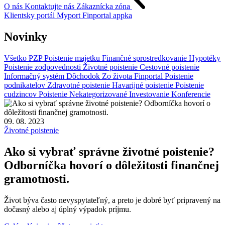
O nás
Kontaktujte nás
Zákaznícka zóna
Klientsky portál
Myport
Finportal appka
Novinky
Všetko
PZP
Poistenie majetku
Finančné sprostredkovanie
Hypotéky
Poistenie zodpovednosti
Životné poistenie
Cestovné poistenie
Informačný systém
Dôchodok
Zo života Finportal
Poistenie
podnikatelov
Zdravotné poistenie
Havarijné poistenie
Poistenie
cudzincov
Poistenie
Nekategorizované
Investovanie
Konferencie
09. 08. 2023
Životné poistenie
Ako si vybrať správne životné poistenie?
Odborníčka hovorí o dôležitosti finančnej
gramotnosti.
Život býva často nevyspytateľný, a preto je dobré byť pripravený na
dočasný alebo aj úplný výpadok príjmu.