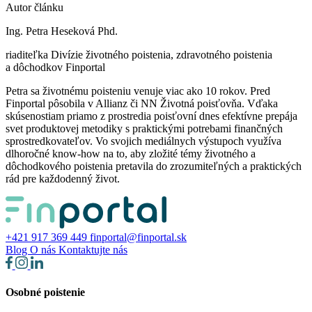
Autor článku
Ing. Petra Heseková Phd.
riaditeľka Divízie životného poistenia, zdravotného poistenia
a dôchodkov Finportal
Petra sa životnému poisteniu venuje viac ako 10 rokov. Pred
Finportal pôsobila v Allianz či NN Životná poisťovňa. Vďaka
skúsenostiam priamo z prostredia poisťovní dnes efektívne prepája
svet produktovej metodiky s praktickými potrebami finančných
sprostredkovateľov. Vo svojich mediálnych výstupoch využíva
dlhoročné know-how na to, aby zložité témy životného a
dôchodkového poistenia pretavila do zrozumiteľných a praktických
rád pre každodenný život.
+421 917 369 449
finportal@finportal.sk
Blog
O nás
Kontaktujte nás
Osobné poistenie