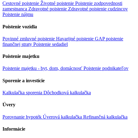
Cestovné poistenie
Životné poistenie
Poistenie zodpovednosti
zamestnanca
Zdravotné poistenie
Zdravotné poistenie cudzincov
Poistenie nájmu
Poistenie vozidla
Povinné zmluvné poistenie
Havarijné poistenie
GAP poistenie
finančnej straty
Poistenie sedadiel
Poistenie majetku
Poistenie majetku - byt, dom, domácnosť
Poistenie podnikateľov
Sporenie a investície
Kalkulačka sporenia
Dôchodková kalkulačka
Úvery
Porovnanie hypoték
Úverová kalkulačka
Refinančná kalkulačka
Informácie