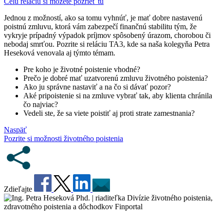
Celú reláciu si môžete pozrieť tu
Jednou z možností, ako sa tomu vyhnúť, je mať dobre nastavenú
poistnú zmluvu, ktorá vám zabezpečí finančnú stabilitu tým, že
vykryje prípadný výpadok príjmov spôsobený úrazom, chorobou či
nebodaj smrťou. Pozrite si reláciu TA3, kde sa naša kolegyňa Petra
Heseková venovala aj týmto témam.
Pre koho je životné poistenie vhodné?
Prečo je dobré mať uzatvorenú zmluvu životného poistenia?
Ako ju správne nastaviť a na čo si dávať pozor?
Aké pripoistenie si na zmluve vybrať tak, aby klienta chránila
čo najviac?
Vedeli ste, že sa viete poistiť aj proti strate zamestnania?
Naspäť
Pozrite si možnosti životného poistenia
Zdieľajte