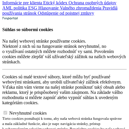
Informácie pre klienta
Etický kódex
Ochrana osobných údajov
AML politika
ESG
Hlasovanie Valného zhromaždenia
Pravidlá
používania stránok
Odstúpenie od poistnej zmluvy
Súhlas so súbormi cookies
Na našej webovej stránke používame cookies.
Niektoré z nich sú na fungovanie stránok nevyhnutné, no
o využívaní ostatných môžete rozhodnúť vy sami. Povolením
cookies môžete zlepšiť váš užívateľský zážitok na našich webových
stránkach.
Cookies sú malé textové súbory, ktoré môžu byť používané
webovými stránkami, aby urobili užívateľský zážitok efektívnym.
Vďaka ním vám vieme na našej stránke ponúknuť taký obsah alebo
reklamu, ktorý je prispôsobený vašim záujmom. Na základe vášho
rozhodnutia si môžete zapnúť alebo vypnúť súhlas k uvedeným
kategóriám cookies.
Nevyhnutné cookies
Tieto cookies pomáhajú k tomu, aby naša webová stránka fungovala správne
a mala základné funkcie, ako je napr. navigácia stránky, prístup
k zabezpečeným sekciám webovej stránky. Bez týchto cookies by naša webová