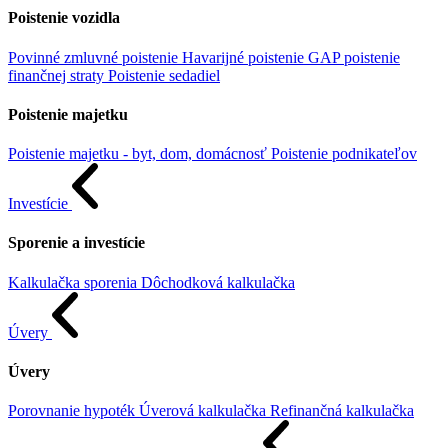
Poistenie vozidla
Povinné zmluvné poistenie
Havarijné poistenie
GAP poistenie
finančnej straty
Poistenie sedadiel
Poistenie majetku
Poistenie majetku - byt, dom, domácnosť
Poistenie podnikateľov
Investície
Sporenie a investície
Kalkulačka sporenia
Dôchodková kalkulačka
Úvery
Úvery
Porovnanie hypoték
Úverová kalkulačka
Refinančná kalkulačka