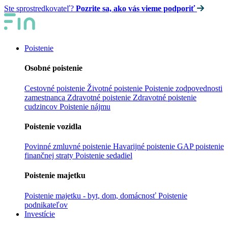
Ste sprostredkovateľ?
Pozrite sa, ako vás vieme podporiť
Poistenie
Osobné poistenie
Cestovné poistenie
Životné poistenie
Poistenie zodpovednosti
zamestnanca
Zdravotné poistenie
Zdravotné poistenie
cudzincov
Poistenie nájmu
Poistenie vozidla
Povinné zmluvné poistenie
Havarijné poistenie
GAP poistenie
finančnej straty
Poistenie sedadiel
Poistenie majetku
Poistenie majetku - byt, dom, domácnosť
Poistenie
podnikateľov
Investície