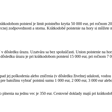
rátkodobom poistení je limit poistného krytia 50 000 eur, pri ročnom 2
obecnej zodpovednosti a storna. Krátkodobé poistenie na hory si môžet
 v dôsledku úrazu. Uzatvára sa bez spoluúčasti. Union poistenie na hor
dôsledku úrazu je pri krátkodobom poistení 15 000 eur, pri ročnom 7 0
rípad jej poškodenia alebo zničenia (v dôsledku živelnej udalosti, vodou
 pre batožinu vybrať poistnú sumu 1 000 eur, 2 000 eur, 3 000 eur aleb
o plnenia na jednu vec je 350 eur. Cestovné doklady majú pri krátkodob