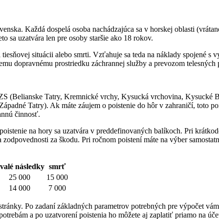
venska. Každá dospelá osoba nachádzajúca sa v horskej oblasti (vrátane
o sa uzatvára len pre osoby staršie ako 18 rokov.
 tiesňovej situácii alebo smrti. Vzťahuje sa teda na náklady spojené 
šiemu dopravnému prostriedku záchrannej služby a prevozom telesných 
HZS (Belianske Tatry, Kremnické vrchy, Kysucká vrchovina, Kysucké B
Západné Tatry). Ak máte záujem o poistenie do hôr v zahraničí, toto po
annú činnosť.
poistenie na hory sa uzatvára v preddefinovaných balíkoch. Pri krátko
 a zodpovednosti za škodu. Pri ročnom poistení máte na výber samostatné
rvalé následky
smrť
25 000
15 000
14 000
7 000
j stránky. Po zadaní základných parametrov potrebných pre výpočet vám
m potrebám a po uzatvorení poistenia ho môžete aj zaplatiť priamo na ú