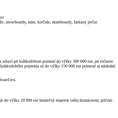
tov
lyže, snowboardy, sane, korčule, skateboardy, šarkany počas
na zdraví pri krátkodobom poistení do výšky 300 000 eur, pri ročnom
krátkodobého poistenia sú do výšky 150 000 eur poistené aj následné
vateľovi.
kryje do výšky 20 000 eur hnuteľný majetok vašej domácnosti, pričom