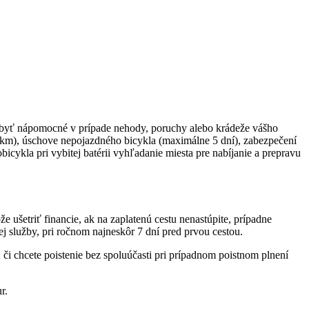
ôže byť nápomocné v prípade nehody, poruchy alebo krádeže vášho
0 km), úschove nepojazdného bicykla (maximálne 5 dní), zabezpečení
icykla pri vybitej batérii vyhľadanie miesta pre nabíjanie a prepravu
e ušetriť financie, ak na zaplatenú cestu nenastúpite, prípadne
j služby, pri ročnom najneskôr 7 dní pred prvou cestou.
 či chcete poistenie bez spoluúčasti pri prípadnom poistnom plnení
r.