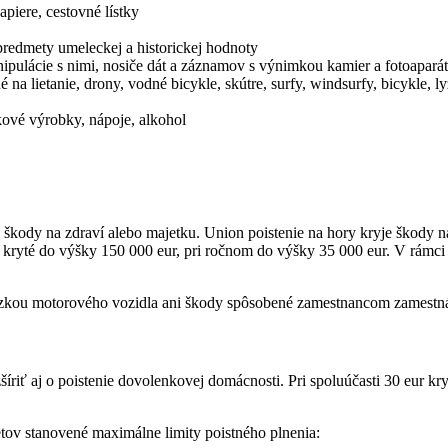
apiere, cestovné lístky
predmety umeleckej a historickej hodnoty
nipulácie s nimi, nosiče dát a záznamov s výnimkou kamier a fotoapará
 na lietanie, drony, vodné bicykle, skútre, surfy, windsurfy, bicykle, 
kové výrobky, nápoje, alkohol
te škody na zdraví alebo majetku. Union poistenie na hory kryje škody 
kryté do výšky 150 000 eur, pri ročnom do výšky 35 000 eur. V rámci 
dzkou motorového vozidla ani škody spôsobené zamestnancom zamestná
šíriť aj o poistenie dovolenkovej domácnosti. Pri spoluúčasti 30 eur 
tov stanovené maximálne limity poistného plnenia: