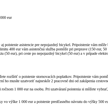
 000 eur
né aj poistenie asistencie pre nepojazdný bicykel. Pripoistenie vám m
 limitu 400 eur vám asistenčná služba pomôže pri preprave (150 eur, 5
(50 eur), pri ceste po nepojazdný bicykel (50 eur) a v prípade elektrob
te rozšíriť o poistenie stornovacích poplatkov. Pripoistenie vám pomôž
ní ho musíte uzatvoriť najneskôr 2 pracovné dni od zakúpenia cestovne
 ročnom 1 000 eur na osobu. Pri uzatváraní poistenia si môžete vybrať,
ky vo výške 1 000 eur a poistenie predčasného návratu do výšky 500 eu