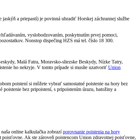
 jaskýň a priepastí) je povinná uhradiť Horskej záchrannej službe
s vyhľadávaním, vyslobodzovaním, poskytnutím prvej pomoci,
pozostatkov. Nonstop dispečing HZS má tel. číslo 18 300.
eskydy, Malá Fatra, Moravsko-sliezske Beskydy, Nízke Tatry,
istenie ho nekryje. V tomto prípade si musíte uzatvoriť
Union
dobom poistení si môžete vybrať samostatné poistenie na hory bez
 poistenie bez pripoistení, s pripoistením úrazu, batožiny a
 naša online kalkulačka zobrazí
porovnanie poistenia na hory
čet poisťovne. Ak ste zároveň poistencom Union zdravotnej poisťovne,