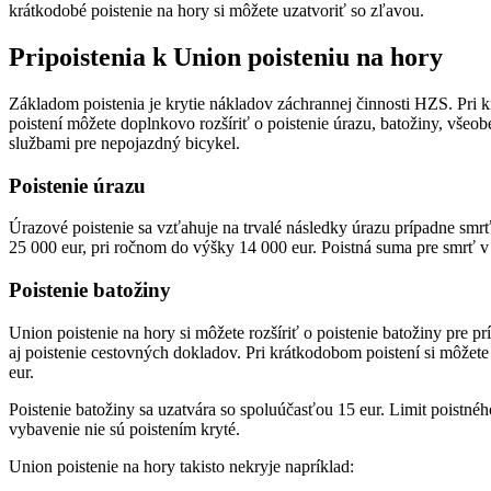
krátkodobé poistenie na hory si môžete uzatvoriť so zľavou.
Pripoistenia k Union poisteniu na hory
Základom poistenia je krytie nákladov záchrannej činnosti HZS. Pri k
poistení môžete doplnkovo rozšíriť o poistenie úrazu, batožiny, vše
službami pre nepojazdný bicykel.
Poistenie úrazu
Úrazové poistenie sa vzťahuje na trvalé následky úrazu prípadne smrť
25 000 eur, pri ročnom do výšky 14 000 eur. Poistná suma pre smrť v 
Poistenie batožiny
Union poistenie na hory si môžete rozšíriť o poistenie batožiny pre p
aj poistenie cestovných dokladov. Pri krátkodobom poistení si môžete
eur.
Poistenie batožiny sa uzatvára so spoluúčasťou 15 eur. Limit poistnéh
vybavenie nie sú poistením kryté.
Union poistenie na hory takisto nekryje napríklad: