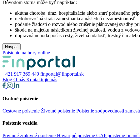
Dôvodom storna môže byť napríklad:
akútna choroba, úraz, hospitalizácia alebo smrť poisteného prí
nedobrovoľná strata zamestnania a následná nezamestnanosť
podanie žiadosti o rozvod alebo zrušenie plánovanej svadby p
škoda na majetku následkom živelnej udalosti, vodou z vodov
dopravná nehoda počas cesty, živelná udalosť, trestný čin ale
Naspäť
Poistenie na hory online
+421 917 369 449
finportal@finportal.sk
Blog
O nás
Kontaktujte nás
Osobné poistenie
Cestovné poistenie
Životné poistenie
Poistenie zodpovednosti zames
Poistenie vozidla
Povinné zmluvné poistenie
Havarijné poistenie
GAP poistenie finančn