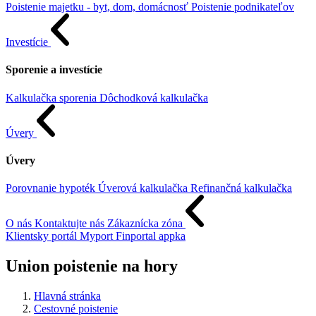
Poistenie majetku - byt, dom, domácnosť
Poistenie podnikateľov
Investície
Sporenie a investície
Kalkulačka sporenia
Dôchodková kalkulačka
Úvery
Úvery
Porovnanie hypoték
Úverová kalkulačka
Refinančná kalkulačka
O nás
Kontaktujte nás
Zákaznícka zóna
Klientsky portál
Myport
Finportal appka
Union poistenie na hory
Hlavná stránka
Cestovné poistenie