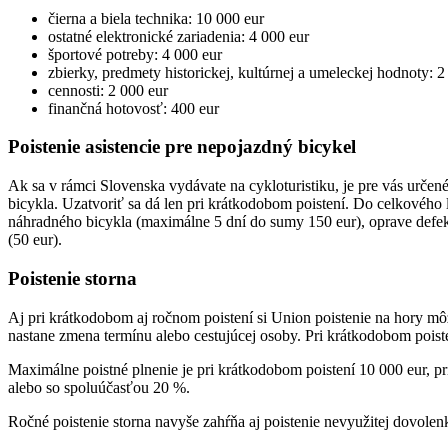
čierna a biela technika: 10 000 eur
ostatné elektronické zariadenia: 4 000 eur
športové potreby: 4 000 eur
zbierky, predmety historickej, kultúrnej a umeleckej hodnoty: 2
cennosti: 2 000 eur
finančná hotovosť: 400 eur
Poistenie asistencie pre nepojazdný bicykel
Ak sa v rámci Slovenska vydávate na cykloturistiku, je pre vás urče
bicykla. Uzatvoriť sa dá len pri krátkodobom poistení. Do celkového
náhradného bicykla (maximálne 5 dní do sumy 150 eur), oprave defektu 
(50 eur).
Poistenie storna
Aj pri krátkodobom aj ročnom poistení si Union poistenie na hory môže
nastane zmena termínu alebo cestujúcej osoby. Pri krátkodobom poiste
Maximálne poistné plnenie je pri krátkodobom poistení 10 000 eur, pri
alebo so spoluúčasťou 20 %.
Ročné poistenie storna navyše zahŕňa aj poistenie nevyužitej dovolen