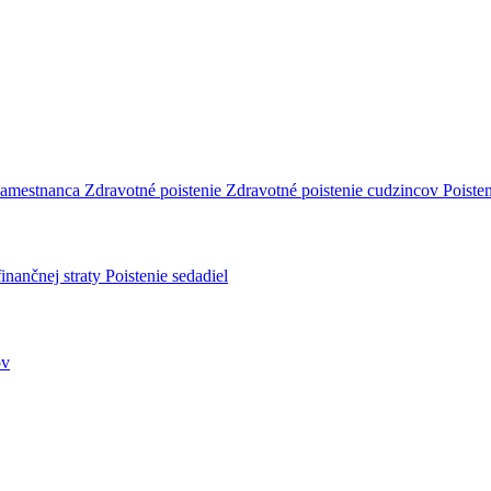
 zamestnanca
Zdravotné poistenie
Zdravotné poistenie cudzincov
Poiste
inančnej straty
Poistenie sedadiel
ov