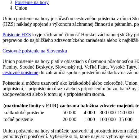
Poistenie na hory
Union
Union poistenie na hory je súčasťou cestovného poistenia v rámci Slo
(HZS) náklady spojené s výkonom záchrannej činnosti a pátraním, pret
Poistenie HZS
kryje záchrannú činnosť Horskej záchrannej služby pri
prepravou do najbližšieho zdravotníckeho zariadenia alebo k najbliž
Cestovné poistenie na Slovensku
Union poistenie na hory platí v oblastiach s územnou pôsobnosťou 
Pieniny, Stredné Beskydy, Slovenský raj, Veľká Fatra, Vysoké Tatry, 
cestovné poistenie
do zahraničia spolu s poistením nákladov na záchr
Poistenie si môžete uzatvoriť ako krátkodobé alebo celoročné. Union 
pripoistení, s pripoistením úrazu alebo s pripoistením úrazu, batožiny
zodpovednosti alebo k tomu aj s pripoistením storna.
(maximálne limity v EUR)
záchrana
batožina
zdravie
majetok
t
krátkodobé poistenie
50 000
4 000
300 000
150 000
ročné poistenie
20 000
1 000
100 000
35 000
Union poistenie na hory si môžete uzatvoriť aj prostredníctvom naše
jednotlivých poisťovní. Vyberiete si to, ktoré najviac vyhovuje vaši