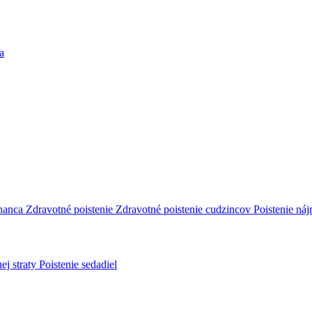
a
tnanca
Zdravotné poistenie
Zdravotné poistenie cudzincov
Poistenie ná
ej straty
Poistenie sedadiel