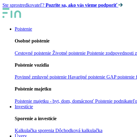
Ste sprostredkovateľ?
Pozrite sa, ako vás vieme podporiť
Poistenie
Osobné poistenie
Cestovné poistenie
Životné poistenie
Poistenie zodpovednosti
Poistenie vozidla
Povinné zmluvné poistenie
Havarijné poistenie
GAP poistenie f
Poistenie majetku
Poistenie majetku - byt, dom, domácnosť
Poistenie podnikateľ
Investície
Sporenie a investície
Kalkulačka sporenia
Dôchodková kalkulačka
Úvery