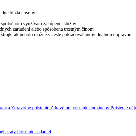
padne blízkej osoby
ri spoločnom využívaní zakúpenej služby
odných zariadení alebo spôsobená trestným činom
bo štrajk, ak nebolo možné v ceste pokračovať individuálnou dopravou
tnanca
Zdravotné poistenie
Zdravotné poistenie cudzincov
Poistenie ná
ej straty
Poistenie sedadiel