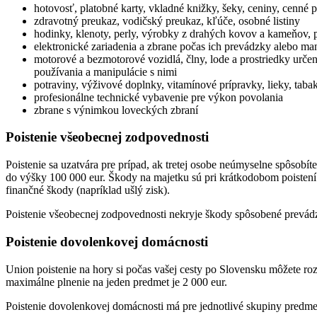
hotovosť, platobné karty, vkladné knižky, šeky, ceniny, cenné p
zdravotný preukaz, vodičský preukaz, kľúče, osobné listiny
hodinky, klenoty, perly, výrobky z drahých kovov a kameňov, 
elektronické zariadenia a zbrane počas ich prevádzky alebo ma
motorové a bezmotorové vozidlá, člny, lode a prostriedky určené
používania a manipulácie s nimi
potraviny, výživové doplnky, vitamínové prípravky, lieky, taba
profesionálne technické vybavenie pre výkon povolania
zbrane s výnimkou loveckých zbraní
Poistenie všeobecnej zodpovednosti
Poistenie sa uzatvára pre prípad, ak tretej osobe neúmyselne spôsobí
do výšky 100 000 eur. Škody na majetku sú pri krátkodobom poistení 
finančné škody (napríklad ušlý zisk).
Poistenie všeobecnej zodpovednosti nekryje škody spôsobené prevá
Poistenie dovolenkovej domácnosti
Union poistenie na hory si počas vašej cesty po Slovensku môžete roz
maximálne plnenie na jeden predmet je 2 000 eur.
Poistenie dovolenkovej domácnosti má pre jednotlivé skupiny predme