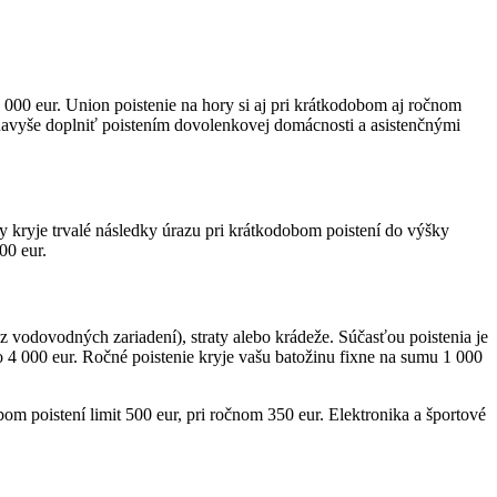
0 000 eur. Union poistenie na hory si aj pri krátkodobom aj ročnom
e navyše doplniť poistením dovolenkovej domácnosti a asistenčnými
y kryje trvalé následky úrazu pri krátkodobom poistení do výšky
00 eur.
 z vodovodných zariadení), straty alebo krádeže. Súčasťou poistenia je
o 4 000 eur. Ročné poistenie kryje vašu batožinu fixne na sumu 1 000
om poistení limit 500 eur, pri ročnom 350 eur. Elektronika a športové