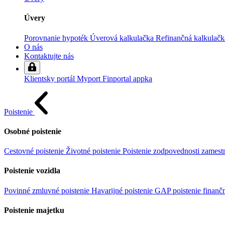
Úvery
Porovnanie hypoték
Úverová kalkulačka
Refinančná kalkulačk
O nás
Kontaktujte nás
Klientsky portál
Myport
Finportal appka
Poistenie
Osobné poistenie
Cestovné poistenie
Životné poistenie
Poistenie zodpovednosti zames
Poistenie vozidla
Povinné zmluvné poistenie
Havarijné poistenie
GAP poistenie finančn
Poistenie majetku