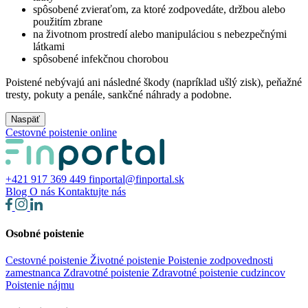
spôsobené zvieraťom, za ktoré zodpovedáte, držbou alebo
použitím zbrane
na životnom prostredí alebo manipuláciou s nebezpečnými
látkami
spôsobené infekčnou chorobou
Poistené nebývajú ani následné škody (napríklad ušlý zisk), peňažné
tresty, pokuty a penále, sankčné náhrady a podobne.
Naspäť
Cestovné poistenie online
+421 917 369 449
finportal@finportal.sk
Blog
O nás
Kontaktujte nás
Osobné poistenie
Cestovné poistenie
Životné poistenie
Poistenie zodpovednosti
zamestnanca
Zdravotné poistenie
Zdravotné poistenie cudzincov
Poistenie nájmu