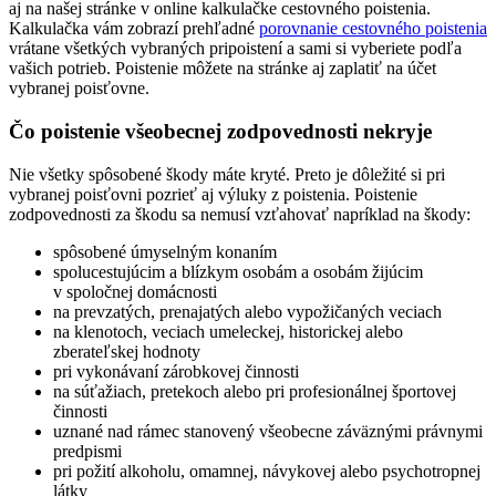
aj na našej stránke v online kalkulačke cestovného poistenia.
Kalkulačka vám zobrazí prehľadné
porovnanie cestovného poistenia
vrátane všetkých vybraných pripoistení a sami si vyberiete podľa
vašich potrieb. Poistenie môžete na stránke aj zaplatiť na účet
vybranej poisťovne.
Čo poistenie všeobecnej zodpovednosti nekryje
Nie všetky spôsobené škody máte kryté. Preto je dôležité si pri
vybranej poisťovni pozrieť aj výluky z poistenia. Poistenie
zodpovednosti za škodu sa nemusí vzťahovať napríklad na škody:
spôsobené úmyselným konaním
spolucestujúcim a blízkym osobám a osobám žijúcim
v spoločnej domácnosti
na prevzatých, prenajatých alebo vypožičaných veciach
na klenotoch, veciach umeleckej, historickej alebo
zberateľskej hodnoty
pri vykonávaní zárobkovej činnosti
na súťažiach, pretekoch alebo pri profesionálnej športovej
činnosti
uznané nad rámec stanovený všeobecne záväznými právnymi
predpismi
pri požití alkoholu, omamnej, návykovej alebo psychotropnej
látky