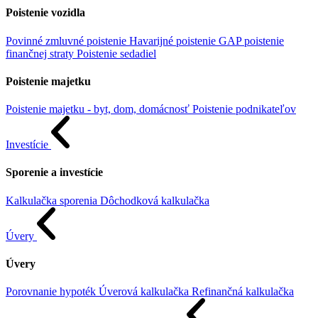
Poistenie vozidla
Povinné zmluvné poistenie
Havarijné poistenie
GAP poistenie
finančnej straty
Poistenie sedadiel
Poistenie majetku
Poistenie majetku - byt, dom, domácnosť
Poistenie podnikateľov
Investície
Sporenie a investície
Kalkulačka sporenia
Dôchodková kalkulačka
Úvery
Úvery
Porovnanie hypoték
Úverová kalkulačka
Refinančná kalkulačka