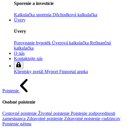
Sporenie a investície
Kalkulačka sporenia
Dôchodková kalkulačka
Úvery
Úvery
Porovnanie hypoték
Úverová kalkulačka
Refinančná
kalkulačka
O nás
Kontaktujte nás
Klientsky portál
Myport
Finportal appka
Poistenie
Osobné poistenie
Cestovné poistenie
Životné poistenie
Poistenie zodpovednosti
zamestnanca
Zdravotné poistenie
Zdravotné poistenie cudzincov
Poistenie nájmu