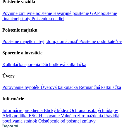
Poistenie vozidla
Povinné zmluvné poistenie
Havarijné poistenie
GAP poistenie
finančnej straty
Poistenie sedadiel
Poistenie majetku
Poistenie majetku - byt, dom, domácnosť
Poistenie podnikateľov
Sporenie a investície
Kalkulačka sporenia
Dôchodková kalkulačka
Úvery
Porovnanie hypoték
Úverová kalkulačka
Refinančná kalkulačka
Informácie
Informácie pre klienta
Etický kódex
Ochrana osobných údajov
AML politika
ESG
Hlasovanie Valného zhromaždenia
Pravidlá
používania stránok
Odstúpenie od poistnej zmluvy