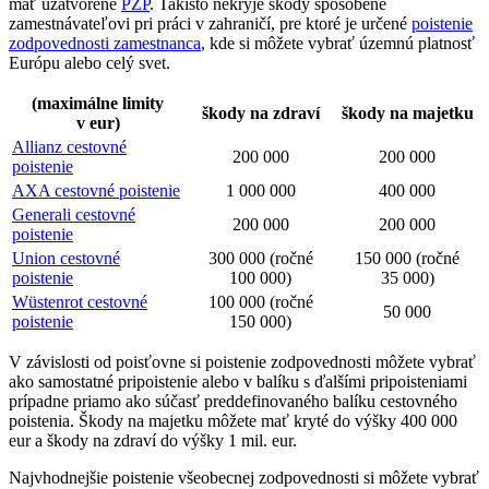
mať uzatvorené
PZP
. Takisto nekryje škody spôsobené
zamestnávateľovi pri práci v zahraničí, pre ktoré je určené
poistenie
zodpovednosti zamestnanca
, kde si môžete vybrať územnú platnosť
Európu alebo celý svet.
(maximálne limity
škody na zdraví
škody na majetku
v eur)
Allianz cestovné
200 000
200 000
poistenie
AXA cestovné poistenie
1 000 000
400 000
Generali cestovné
200 000
200 000
poistenie
Union cestovné
300 000 (ročné
150 000 (ročné
poistenie
100 000)
35 000)
Wüstenrot cestovné
100 000 (ročné
50 000
poistenie
150 000)
V závislosti od poisťovne si poistenie zodpovednosti môžete vybrať
ako samostatné pripoistenie alebo v balíku s ďalšími pripoisteniami
prípadne priamo ako súčasť preddefinovaného balíku cestovného
poistenia. Škody na majetku môžete mať kryté do výšky 400 000
eur a škody na zdraví do výšky 1 mil. eur.
Najvhodnejšie poistenie všeobecnej zodpovednosti si môžete vybrať