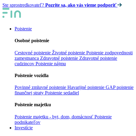
Ste sprostredkovateľ?
Pozrite sa, ako vás vieme podporiť
Poistenie
Osobné poistenie
Cestovné poistenie
Životné poistenie
Poistenie zodpovednosti
zamestnanca
Zdravotné poistenie
Zdravotné poistenie
cudzincov
Poistenie nájmu
Poistenie vozidla
Povinné zmluvné poistenie
Havarijné poistenie
GAP poistenie
finančnej straty
Poistenie sedadiel
Poistenie majetku
Poistenie majetku - byt, dom, domácnosť
Poistenie
podnikateľov
Investície