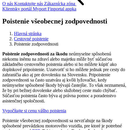
O nás
Kontaktujte nás
Zákaznícka zóna
Klientsky portál
Myport
Finportal appka
Poistenie všeobecnej zodpovednosti
Hlavná stránka
Cestovné poistenie
Poistenie zodpovednosti
Poistenie zodpovednosti za škodu
neúmyselne spôsobenú
niekomu inému na zdraví alebo majetku môže byť súčasťou
základného cestovného poistenia alebo si ho môžete kúpiť ako
doplnkové pripoistenie. Uzatvoriť si ho môžete jednak pre cesty do
zahraničia ako aj pre dovolenku na Slovensku. Pripoistenie
zodpovednosti sa často uzatvára aj kvôli lyžovačke, kedy
neúmyselne spôsobené škody bývajú častejšie. To však neznamená,
že by pri bežnej dovolenke alebo služobnej ceste malo chýbať.
Súčasťou poistenia často býva aj právna pomoc a poradenstvo
asistenčnej spoločnosti.
Vypočítajte si cenu vášho poistenia
Poistenie všeobecnej zodpovednosti sa nevzťahuje na škody
spôsobené prevádzkou motorového vozidla, pre ktoré je potrebné