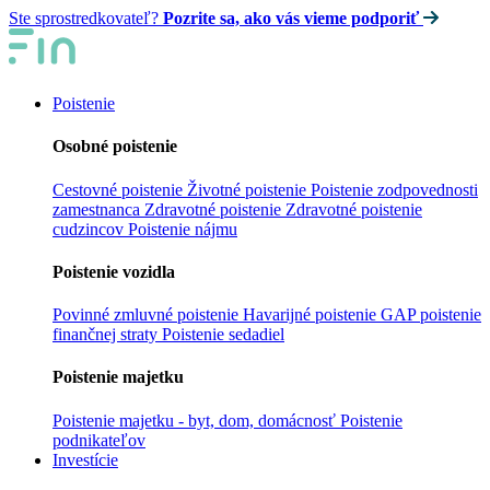
Ste sprostredkovateľ?
Pozrite sa, ako vás vieme podporiť
Poistenie
Osobné poistenie
Cestovné poistenie
Životné poistenie
Poistenie zodpovednosti
zamestnanca
Zdravotné poistenie
Zdravotné poistenie
cudzincov
Poistenie nájmu
Poistenie vozidla
Povinné zmluvné poistenie
Havarijné poistenie
GAP poistenie
finančnej straty
Poistenie sedadiel
Poistenie majetku
Poistenie majetku - byt, dom, domácnosť
Poistenie
podnikateľov
Investície