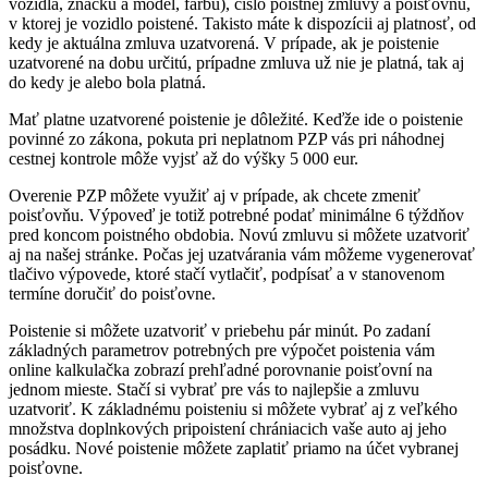
vozidla, značku a model, farbu), číslo poistnej zmluvy a poisťovňu,
v ktorej je vozidlo poistené. Takisto máte k dispozícii aj platnosť, od
kedy je aktuálna zmluva uzatvorená. V prípade, ak je poistenie
uzatvorené na dobu určitú, prípadne zmluva už nie je platná, tak aj
do kedy je alebo bola platná.
Mať platne uzatvorené poistenie je dôležité. Keďže ide o poistenie
povinné zo zákona, pokuta pri neplatnom PZP vás pri náhodnej
cestnej kontrole môže vyjsť až do výšky 5 000 eur.
Overenie PZP môžete využiť aj v prípade, ak chcete zmeniť
poisťovňu. Výpoveď je totiž potrebné podať minimálne 6 týždňov
pred koncom poistného obdobia. Novú zmluvu si môžete uzatvoriť
aj na našej stránke. Počas jej uzatvárania vám môžeme vygenerovať
tlačivo výpovede, ktoré stačí vytlačiť, podpísať a v stanovenom
termíne doručiť do poisťovne.
Poistenie si môžete uzatvoriť v priebehu pár minút. Po zadaní
základných parametrov potrebných pre výpočet poistenia vám
online kalkulačka zobrazí prehľadné porovnanie poisťovní na
jednom mieste. Stačí si vybrať pre vás to najlepšie a zmluvu
uzatvoriť. K základnému poisteniu si môžete vybrať aj z veľkého
množstva doplnkových pripoistení chrániacich vaše auto aj jeho
posádku. Nové poistenie môžete zaplatiť priamo na účet vybranej
poisťovne.