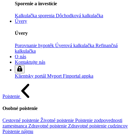
Sporenie a investície
Kalkulačka sporenia
Dôchodková kalkulačka
Úvery
Úvery
Porovnanie hypoték
Úverová kalkulačka
Refinančná
kalkulačka
O nás
Kontaktujte nás
Klientsky portál
Myport
Finportal appka
Poistenie
Osobné poistenie
Cestovné poistenie
Životné poistenie
Poistenie zodpovednosti
zamestnanca
Zdravotné poistenie
Zdravotné poistenie cudzincov
Poistenie nájmu