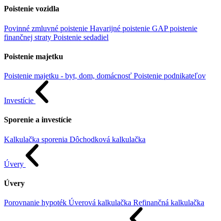
Poistenie vozidla
Povinné zmluvné poistenie
Havarijné poistenie
GAP poistenie
finančnej straty
Poistenie sedadiel
Poistenie majetku
Poistenie majetku - byt, dom, domácnosť
Poistenie podnikateľov
Investície
Sporenie a investície
Kalkulačka sporenia
Dôchodková kalkulačka
Úvery
Úvery
Porovnanie hypoték
Úverová kalkulačka
Refinančná kalkulačka