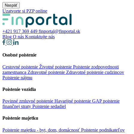
Naspäť
Uzatvorte si PZP online
+421 917 369 449
finportal@finportal.sk
Blog
O nás
Kontaktujte nás
Osobné poistenie
Cestovné poistenie
Životné poistenie
Poistenie zodpovednosti
zamestnanca
Zdravotné poistenie
Zdravotné poistenie cudzincov
Poistenie nájmu
Poistenie vozidla
Povinné zmluvné poistenie
Havarijné poistenie
GAP poistenie
finančnej straty
Poistenie sedadiel
Poistenie majetku
Poistenie majetku - byt, dom, domácnosť
Poistenie podnikateľov