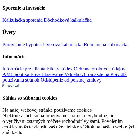
Sporenie a investície
Kalkulačka sporenia
Dôchodková kalkulačka
Úvery
Porovnanie hypoték
Úverová kalkulačka
Refinančná kalkulačka
Informácie
Informácie pre klienta
Etický kódex
Ochrana osobných údajov
AML politika
ESG
Hlasovanie Valného zhromaždenia
Pravidlá
používania stránok
Odstúpenie od poistnej zmluvy
Súhlas so súbormi cookies
Na našej webovej stránke používame cookies.
Niektoré z nich sú na fungovanie stránok nevyhnutné, no
o využívaní ostatných môžete rozhodnúť vy sami. Povolením
cookies môžete zlepšiť váš užívateľský zážitok na našich webových
stránkach.