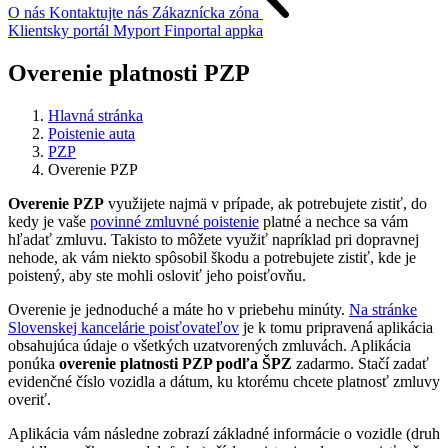
O nás
Kontaktujte nás
Zákaznícka zóna
Klientsky portál
Myport
Finportal appka
Overenie platnosti PZP
Hlavná stránka
Poistenie auta
PZP
Overenie PZP
Overenie PZP
využijete najmä v prípade, ak potrebujete zistiť, do
kedy je vaše
povinné zmluvné poistenie
platné a nechce sa vám
hľadať zmluvu. Takisto to môžete využiť napríklad pri dopravnej
nehode, ak vám niekto spôsobil škodu a potrebujete zistiť, kde je
poistený, aby ste mohli osloviť jeho poisťovňu.
Overenie je jednoduché a máte ho v priebehu minúty.
Na stránke
Slovenskej kancelárie poisťovateľov
je k tomu pripravená aplikácia
obsahujúca údaje o všetkých uzatvorených zmluvách. Aplikácia
ponúka
overenie platnosti PZP podľa ŠPZ
zadarmo. Stačí zadať
evidenčné číslo vozidla a dátum, ku ktorému chcete platnosť zmluvy
overiť.
Aplikácia vám následne zobrazí základné informácie o vozidle (druh