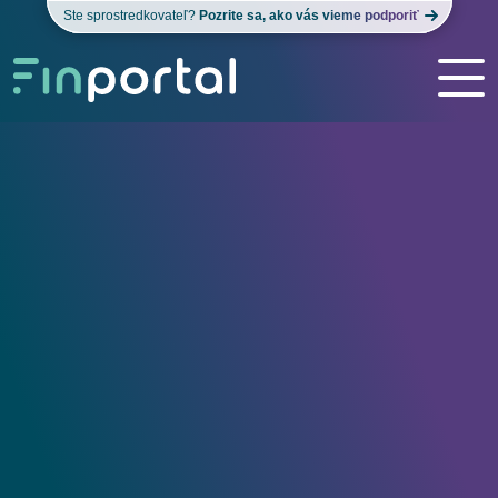
Ste sprostredkovateľ?
Pozrite sa, ako vás vieme podporiť
Poistenie
Investície
Úvery
O nás