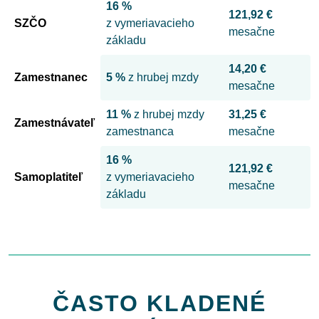
16 %
121,92 €
SZČO
z vymeriavacieho
mesačne
základu
14,20 €
Zamestnanec
5 %
z hrubej mzdy
mesačne
11 %
z hrubej mzdy
31,25 €
Zamestnávateľ
zamestnanca
mesačne
16 %
121,92 €
Samoplatiteľ
z vymeriavacieho
mesačne
základu
ČASTO KLADENÉ