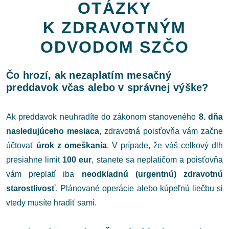
OTÁZKY
K ZDRAVOTNÝM
ODVODOM SZČO
Čo hrozí, ak nezaplatím mesačný
preddavok včas alebo v správnej výške?
Ak preddavok neuhradíte do zákonom stanoveného
8. dňa
nasledujúceho mesiaca
, zdravotná poisťovňa vám začne
účtovať
úrok z omeškania
. V prípade, že váš celkový dlh
presiahne limit
100 eur
, stanete sa neplatičom a poisťovňa
vám preplatí iba
neodkladnú (urgentnú) zdravotnú
starostlivosť
. Plánované operácie alebo kúpeľnú liečbu si
vtedy musíte hradiť sami.