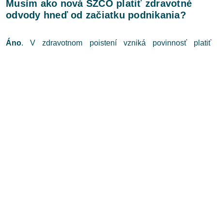
Musím ako nová SZČO platiť zdravotné
odvody hneď od začiatku podnikania?
Áno
. V zdravotnom poistení vzniká povinnosť platiť
preddavky
od prvého dňa založenia živnosti
. Ak popri
živnosti nie ste zamestnancom ani poistencom štátu (napr.
študent, materská), musíte povinne platiť minimálne
mesačné preddavky (121,92 eur).
Ako sa počítajú odvody, ak podnikám popri
zamestnaní alebo na materskej?
V prípade takzvaného súbehu platiteľov (živnosť popri
zamestnaní, štúdiu, dôchodku či rodičovskej dovolenke) pre
vás
neplatí minimálny vymeriavací základ
. Preddavky zo
živnosti si môžete určiť aj v nulovej výške. Skutočnú výšku