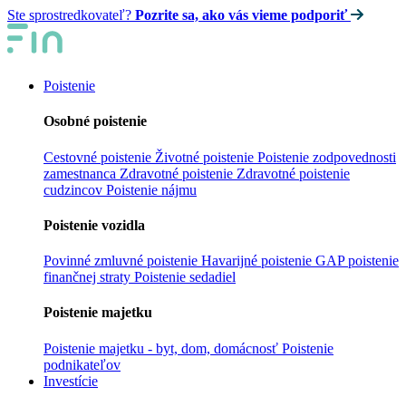
Ste sprostredkovateľ?
Pozrite sa, ako vás vieme podporiť
Poistenie
Osobné poistenie
Cestovné poistenie
Životné poistenie
Poistenie zodpovednosti
zamestnanca
Zdravotné poistenie
Zdravotné poistenie
cudzincov
Poistenie nájmu
Poistenie vozidla
Povinné zmluvné poistenie
Havarijné poistenie
GAP poistenie
finančnej straty
Poistenie sedadiel
Poistenie majetku
Poistenie majetku - byt, dom, domácnosť
Poistenie
podnikateľov
Investície