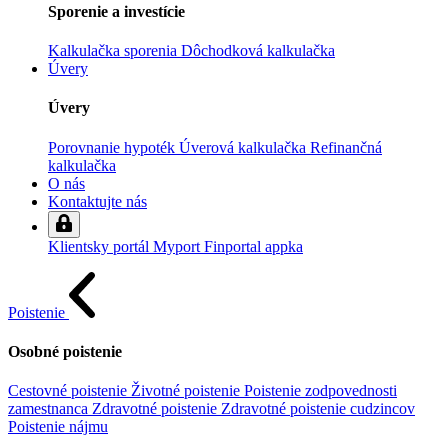
Sporenie a investície
Kalkulačka sporenia
Dôchodková kalkulačka
Úvery
Úvery
Porovnanie hypoték
Úverová kalkulačka
Refinančná
kalkulačka
O nás
Kontaktujte nás
Klientsky portál
Myport
Finportal appka
Poistenie
Osobné poistenie
Cestovné poistenie
Životné poistenie
Poistenie zodpovednosti
zamestnanca
Zdravotné poistenie
Zdravotné poistenie cudzincov
Poistenie nájmu