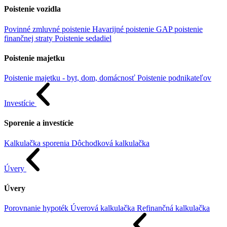
Poistenie vozidla
Povinné zmluvné poistenie
Havarijné poistenie
GAP poistenie
finančnej straty
Poistenie sedadiel
Poistenie majetku
Poistenie majetku - byt, dom, domácnosť
Poistenie podnikateľov
Investície
Sporenie a investície
Kalkulačka sporenia
Dôchodková kalkulačka
Úvery
Úvery
Porovnanie hypoték
Úverová kalkulačka
Refinančná kalkulačka