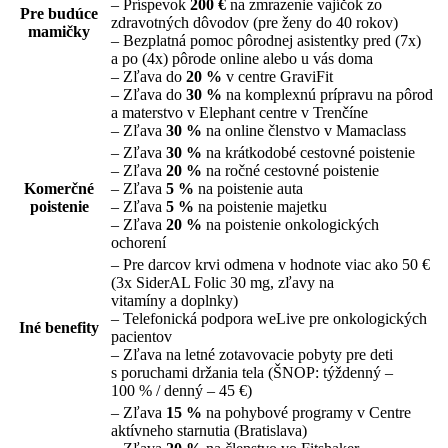
– Príspevok
200 €
na zmrazenie vajíčok zo
Pre budúce
zdravotných dôvodov (pre ženy do 40 rokov)
mamičky
– Bezplatná pomoc pôrodnej asistentky pred (7x)
a po (4x) pôrode online alebo u vás doma
– Zľava do
20 %
v centre GraviFit
– Zľava do
30 %
na komplexnú prípravu na pôrod
a materstvo v Elephant centre v Trenčíne
– Zľava
30 %
na online členstvo v Mamaclass
– Zľava
30 %
na krátkodobé cestovné poistenie
– Zľava
20 %
na ročné cestovné poistenie
Komerčné
– Zľava
5 %
na poistenie auta
poistenie
– Zľava
5 %
na poistenie majetku
– Zľava
20 %
na poistenie onkologických
ochorení
– Pre darcov krvi odmena v hodnote viac ako 50 €
(3x SiderAL Folic 30 mg, zľavy na
vitamíny a doplnky)
– Telefonická podpora weLive pre onkologických
Iné benefity
pacientov
– Zľava na letné zotavovacie pobyty pre deti
s poruchami držania tela (ŠNOP: týždenný –
100 % / denný – 45 €)
– Zľava
15 %
na pohybové programy v Centre
aktívneho starnutia (Bratislava)