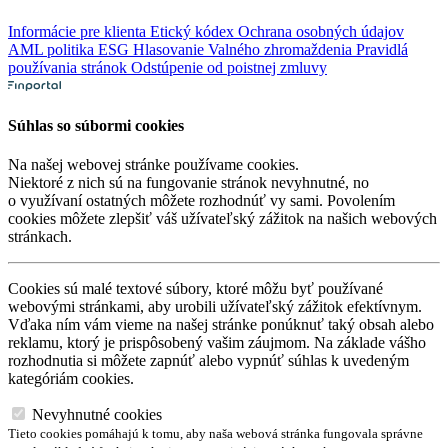
Informácie pre klienta
Etický kódex
Ochrana osobných údajov
AML politika
ESG
Hlasovanie Valného zhromaždenia
Pravidlá
používania stránok
Odstúpenie od poistnej zmluvy
Súhlas so súbormi cookies
Na našej webovej stránke používame cookies.
Niektoré z nich sú na fungovanie stránok nevyhnutné, no
o využívaní ostatných môžete rozhodnúť vy sami. Povolením
cookies môžete zlepšiť váš užívateľský zážitok na našich webových
stránkach.
Cookies sú malé textové súbory, ktoré môžu byť používané
webovými stránkami, aby urobili užívateľský zážitok efektívnym.
Vďaka ním vám vieme na našej stránke ponúknuť taký obsah alebo
reklamu, ktorý je prispôsobený vašim záujmom. Na základe vášho
rozhodnutia si môžete zapnúť alebo vypnúť súhlas k uvedeným
kategóriám cookies.
Nevyhnutné cookies
Tieto cookies pomáhajú k tomu, aby naša webová stránka fungovala správne