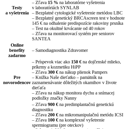
– Zľava
15 %
na laboratórne vyšetrenia
Testy
v laboratóriách SYNLAB
a vyšetrenia
– Bezplatné cytologické vyšetrenie metódou LBC
– Bezplatný genetický BRCAscreen test v hodnote
145 € na odhalenie predispozície rakoviny prsníka
– Test na okultné krvácanie od 40 rokov
– Zľava na monitorovací systém pre seniorov
SANTEA
Online
benefity
– Samodiagnostika Zdravomer
zadarmo
– Príspevok viac ako
150 €
na dojčenské mlieko,
príkrmy a kozmetiku HiPP
– Zľava
300 €
na nákup plienok Pampers
Pre
– Knižka Naše dieťatko – pamätník na
novorodencov
zaznamenávanie dôležitých okamihov v živote
dieťaťa
– Zľava na nákup monitora dychu a snímacej
podložky značky Nanny
– Zľava
900 €
na predimplantačnú genetickú
diagnostiku
– Zľava
200 €
na mikromanipulačnú metódu ICSI
– Zľava
100 €
na komplexné vyšetrenie
spermiogramu (pre oteckov)