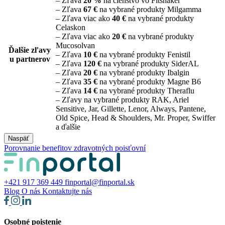
– Zľava
20 %
na členstvo vo Fitshaker
– Zľava
67 €
na vybrané produkty Milgamma
– Zľava viac ako
40 €
na vybrané produkty
Celaskon
– Zľava viac ako
20 €
na vybrané produkty
Mucosolvan
Ďalšie zľavy
– Zľava
10 €
na vybrané produkty Fenistil
u partnerov
– Zľava
120 €
na vybrané produkty SiderAL
– Zľava
20 €
na vybrané produkty Ibalgin
– Zľava
35 €
na vybrané produkty Magne B6
– Zľava
14 €
na vybrané produkty Theraflu
– Zľavy na vybrané produkty RAK, Ariel
Sensitive, Jar, Gillette, Lenor, Always, Pantene,
Old Spice, Head & Shoulders, Mr. Proper, Swiffer
a ďalšie
Naspäť
Porovnanie benefitov zdravotných poisťovní
+421 917 369 449
finportal@finportal.sk
Blog
O nás
Kontaktujte nás
Osobné poistenie