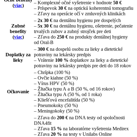
– Komplexné očné vyšetrenie v hodnote
50 €
(
viac
)
– Príspevok
30 €
na optickú koherentnú tomografiu
– Zľavy na operácie očí v zmluvných klinikách
–
2x 30 €
na dentálnu hygienu pre dospelých
Zubné
–
5x 30 €
na dentálnu hygienu, ošetrenie, pečatenie
benefity
trvalých zubov a zubný strojček pre deti
(
viac
)
– Zľava do
250 €
na produkty dentálnej hygieny
od Oral-B
–
300 €
na dospelú osobu za lieky a dietetické
Doplatky za
potraviny na lekársky predpis
lieky
– Vrátenie
100 %
doplatkov za lieky a dietetické
potraviny na lekársky predpis pre deti do 18 rokov
– Chrípka (100 %)
– Ovčie kiahne (50 %)
– Vírus HPV (50 %)
– Žltačka typu A a B (50 %, od 16 rokov)
Očkovanie
– Žltačka typu A (50 %, od 1 roka)
– Kliešťová encefalitída (50 %)
– Pneumokoky (50 %)
– Meningokoky (50 %)
– Zľava do
200 €
na DNA testy od spoločnosti
DNA4fit
– Zľava
15 %
na laboratórne vyšetrenia Medirex
– Zľava
20 %
na testy v Unilabs Online