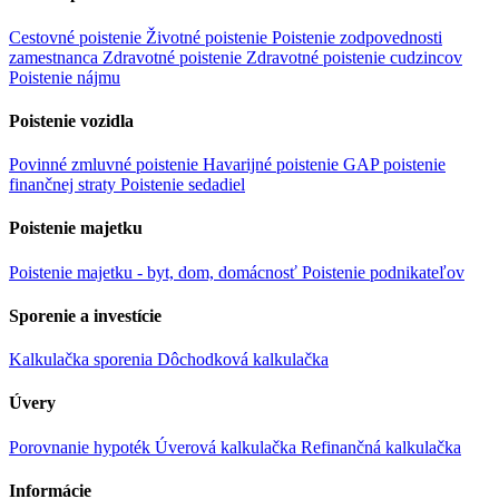
Cestovné poistenie
Životné poistenie
Poistenie zodpovednosti
zamestnanca
Zdravotné poistenie
Zdravotné poistenie cudzincov
Poistenie nájmu
Poistenie vozidla
Povinné zmluvné poistenie
Havarijné poistenie
GAP poistenie
finančnej straty
Poistenie sedadiel
Poistenie majetku
Poistenie majetku - byt, dom, domácnosť
Poistenie podnikateľov
Sporenie a investície
Kalkulačka sporenia
Dôchodková kalkulačka
Úvery
Porovnanie hypoték
Úverová kalkulačka
Refinančná kalkulačka
Informácie