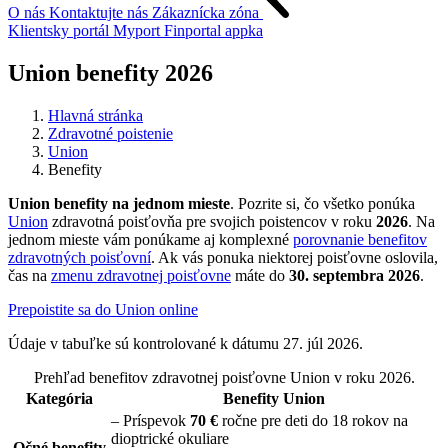
O nás
Kontaktujte nás
Zákaznícka zóna
Klientsky portál
Myport
Finportal appka
Union benefity 2026
Hlavná stránka
Zdravotné poistenie
Union
Benefity
Union benefity na jednom mieste
. Pozrite si, čo všetko ponúka
Union
zdravotná poisťovňa pre svojich poistencov v roku
2026
. Na
jednom mieste vám ponúkame aj komplexné
porovnanie benefitov
zdravotných poisťovní
. Ak vás ponuka niektorej poisťovne oslovila,
čas na
zmenu zdravotnej poisťovne
máte do
30. septembra 2026
.
Prepoistite sa do Union online
Údaje v tabuľke sú kontrolované k dátumu
27. júl 2026
.
Prehľad benefitov zdravotnej poisťovne Union v roku 2026.
Kategória
Benefity Union
– Príspevok
70 €
ročne pre deti do 18 rokov na
dioptrické okuliare
Očné benefity